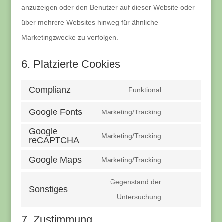
anzuzeigen oder den Benutzer auf dieser Website oder
über mehrere Websites hinweg für ähnliche
Marketingzwecke zu verfolgen.
6. Platzierte Cookies
Complianz
Funktional
Consent
Google Fonts
to
Marketing/Tracking
Consent
service
Google
to
Marketing/Tracking
reCAPTCHA
complianz
Consent
service
to
Google Maps
Marketing/Tracking
google-
Consent
service
fonts
to
Gegenstand der
google-
Sonstiges
service
Consent
Untersuchung
recaptcha
google-
to
7. Zustimmung